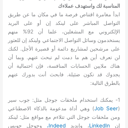
المناسبة لك واستهدف عملاءك
ابدأ مغامرة اقتناص فرصة ما في مكان ما عن طريق
التواصل المباشر على لينكد إن أو على البريد
الإلكتروني مع المشغلين، علما أن 92% منهم
يستخدمون وسائل التواصل الاجتماعي ولينكد إن للعثور
على مرشحين لمشاريع دائمة أو قصيرة الأجل. لكنك
لن تعرف أين هم ما دمت لم تبحث عنهم. وبما أن
هناك ملايين الحسابات المنافسة، فإن احتمالية أن
يجدوك قد تكون ضئيلة. فابحث أنت بدورك عنهم
بالطرق التالية:
1- يمكنك استخدام ملحقات جوجل مثل: جوب سير
(
Job Seer
) وهي أداة مدعومة بالذكاء الاصطناعي
ومن ملحقات جوجل التي تتلاءم مع مواقع مثل: لينكد
إن
LinkedIn
، وإنديد
Indeed،
وجوجل جوبس