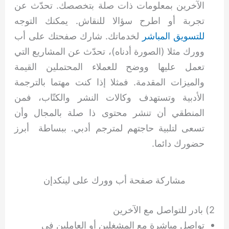
الآخرين بمعلومات ذات صلة بتخصصك. تحدّث عن
تجربة أو اطرح سؤالا للنقاش. يمكنك التوجه
للتسويق المباشر
لخدماتك. شارك صفحتك على أب
وورك مثلا (الصورة أدناه)، تحدّث عن المشاريع التي
تعمل عليها ووضح للعملاء المحتملين القيمة
والميزات المقدمة. فمثلا إذا كنت مهتما بالترجمة
الأدبية وتستهدف وكالات النشر والكتّاب، فمن
المنطقي أن تنشر محتوى ذا صلة بالمجال وأن
تسعى لتلبية حاجتهم لمترجم أدبي. ببساطة أبرز
حضورك دائما.
مشاركة صفحة أب وورك على لينكدإن
2) بادر للتواصل مع الآخرين
تواصل مباشرة مع المشغلين أو العاملين في