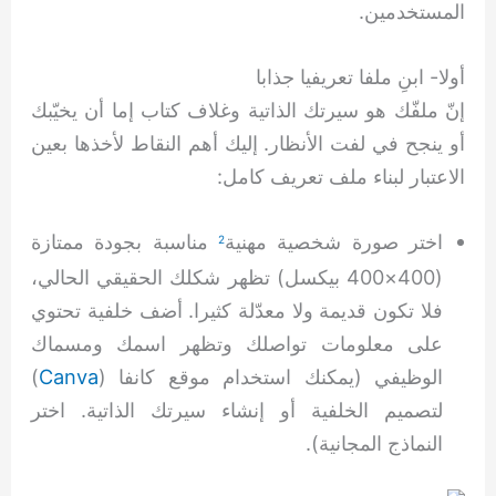
المستخدمين.
أولا- ابنِ ملفا تعريفيا جذابا
إنّ ملفّك هو سيرتك الذاتية وغلاف كتاب إما أن يخيّبك
أو ينجح في لفت الأنظار. إليك أهم النقاط لأخذها بعين
الاعتبار لبناء ملف تعريف كامل:
اختر صورة شخصية مهنية
مناسبة بجودة ممتازة
2
(400×400 بيكسل) تظهر شكلك الحقيقي الحالي،
فلا تكون قديمة ولا معدّلة كثيرا. أضف خلفية تحتوي
على معلومات تواصلك وتظهر اسمك ومسماك
الوظيفي (يمكنك استخدام موقع كانفا (
Canva
)
لتصميم الخلفية أو إنشاء سيرتك الذاتية. اختر
النماذج المجانية).