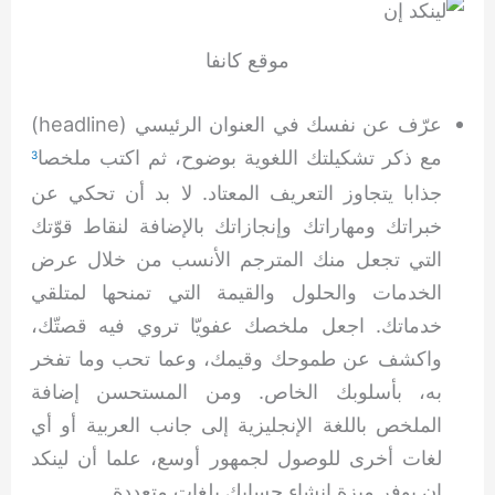
موقع كانفا
عرّف عن نفسك في العنوان الرئيسي (headline)
مع ذكر تشكيلتك اللغوية بوضوح، ثم اكتب ملخصا
3
جذابا يتجاوز التعريف المعتاد. لا بد أن تحكي عن
خبراتك ومهاراتك وإنجازاتك بالإضافة لنقاط قوّتك
التي تجعل منك المترجم الأنسب من خلال عرض
الخدمات والحلول والقيمة التي تمنحها لمتلقي
خدماتك. اجعل ملخصك عفويّا تروي فيه قصتّك،
واكشف عن طموحك وقيمك، وعما تحب وما تفخر
به، بأسلوبك الخاص. ومن المستحسن إضافة
الملخص باللغة الإنجليزية إلى جانب العربية أو أي
لغات أخرى للوصول لجمهور أوسع، علما أن لينكد
إن يوفر ميزة إنشاء حسابك بلغات متعددة.