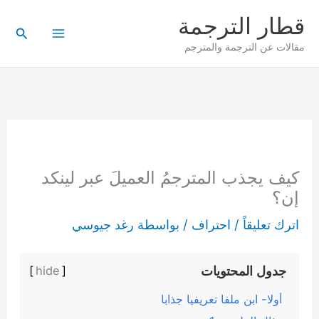
خطي
قطار الترجمة
لى
البحث
مقالات عن الترجمة والمترجم
لمحتوى
كيف يجذب المترجمُ العميلَ عبر لينكد
إن؟
اترك تعليقاً
/
احتراف
/ بواسطة
رغد جيوسي
جدول المحتويات
]
hide
[
أولا- ابنِ ملفا تعريفيا جذابا