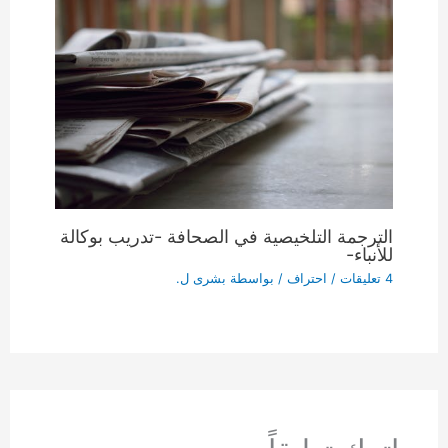
الترجمة التلخيصية في الصحافة -تدريب بوكالة
للأنباء-
4 تعليقات
/
احتراف
/ بواسطة
بشرى ل.