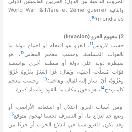
الحروب الدامية بين الدول: الحربين العالميتين الأولى
والثانية (World War I&II\1ère et 2ème guerre
10
.
mondiales)
2) مفهوم الغزو (Invasion)
11
حسب لاروس
، الغزو هو اقتحام أو اجتياح دولة ما
12
بالقوات المسلحة. وحسب معجم المعاني
، هو
سيطرة دولة على دولة أو منطقة أخرى بواسطة
قوّات مُسلَّحة أجنبيّة، ويُقال: غَزَا العَدُوَّ يَغْزُوهُ غَزْوًا
13
وغَزْوَةً، أيْ: سارَ إليه لقِتالِهِ وهاجَمَهُ
. وحسب معجم
14
كامبريدج
، هو دخول مكان ما بالقوة وبأعداد كبيرة.
ومن أسباب الغزو: احتلال أو استعادة الأراضي، أو
15
وضع حد لنزاع ما، أو التصرف تحسبا لهجوم متوقع
.
وقد يكون الغزو سببا في اندلاع الحرب أو جزءًا من