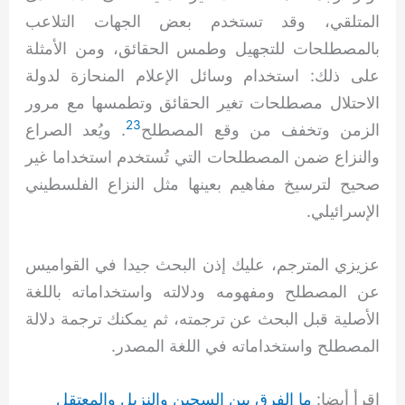
المتلقي، وقد تستخدم بعض الجهات التلاعب
بالمصطلحات للتجهيل وطمس الحقائق، ومن الأمثلة
على ذلك: استخدام وسائل الإعلام المنحازة لدولة
الاحتلال مصطلحات تغير الحقائق وتطمسها مع مرور
23
الزمن وتخفف من وقع المصطلح
. ويُعد الصراع
والنزاع ضمن المصطلحات التي تُستخدم استخداما غير
صحيح لترسيخ مفاهيم بعينها مثل النزاع الفلسطيني
الإسرائيلي.
عزيزي المترجم، عليك إذن البحث جيدا في القواميس
عن المصطلح ومفهومه ودلالته واستخداماته باللغة
الأصلية قبل البحث عن ترجمته، ثم يمكنك ترجمة دلالة
المصطلح واستخداماته في اللغة المصدر.
اقرأ أيضا:
ما الفرق بين السجين والنزيل والمعتقل