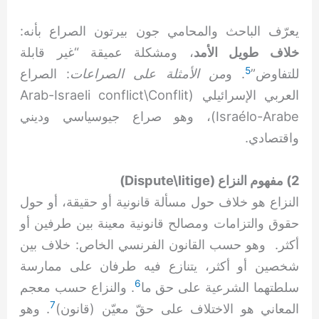
يعرّف الباحث والمحامي جون بيرتون الصراع بأنه:
خلاف طويل الأمد
، ومشكلة عميقة “غير قابلة
5
للتفاوض”
. و
من الأمثلة على الصراعات
: الصراع
العربي الإسرائيلي (Arab-Israeli conflict\Conflit
Israélo-Arabe)، وهو صراع جيوسياسي وديني
واقتصادي.
2) مفهوم النزاع (Dispute\litige)
النزاع هو خلاف حول مسألة قانونية أو حقيقة، أو حول
حقوق والتزامات ومصالح قانونية معينة بين طرفين أو
أكثر. وهو حسب القانون الفرنسي الخاص: خلاف بين
شخصين أو أكثر، يتنازع فيه طرفان على ممارسة
6
سلطتهما الشرعية على حق ما
. والنزاع حسب معجم
7
المعاني هو الاختلاف على حقّ معيّن (قانون)
. وهو