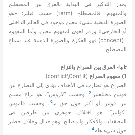
يجدر التذكير في البداية بالفرق بين المصطلح
والمفهوم. فالمصطلح (term) حسب فيلبر: «هو
الصورة الذهنية لشيء معين موجود في العالم الداخلي
أو الخارجي» ورمز لغوي لمفهوم معين. وأما المفهوم
(concept) فهو الفكرة والصورة الذهنية عند سماع
المصطلح.
ثانيا- الفرق بين الصراع والنزاع
1) مفهوم الصراع
(conflict\Conflit)
الصراع هو تضارب في الأهداف يؤدي إلى التصارع بين
2
قوتين مختلفتين
. وحسب “لاروس”، هو نزاع مسلح
3
بين قوتين أو أكثر حول حق ما
. وحسب قاموس
“كولينز”: هو اختلاف جوهري بين طرفين في
المعتقدات والأفكار والمصالح. وهو جدال وخلاف خطير
4
حول شيء هام
.