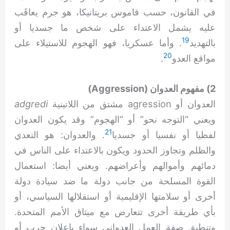
في القانون، حسب قاموس بريتانيكا، هو جرم يعاقَب
عليه يشمل الاعتداء على شخص ما جسديا أو
19
بالتهديد
. وأما عسكريا، فهو الهجوم للاستيلاء على
20
مواقع العدو
.
2) مفهوم العدوان (Aggression)
العدوان أو agression مشتق من اللاتينية
adgredi
ويعني “التوجه نحو” أو “الهجوم” وقد يكون العدوان
21
لفظيا أو نفسيا أو جسديا
. والعدوان: هو التعدي
والظلم وتجاوز الحدود ويكون بالاعتداء على الناس في
دمائهم وأموالهم وأعراضهم. ويعني أيضا: استعمال
القوة المسلحة من جانب دولة ما ضد سيادة دولة
أخرى أو سلامتها الإقليمية أو استقلالها السياسي، أو
بأي طريقة أخرى تتعارض مع ميثاق الأمم المتحدة.
وتنطبق صفة العمل العدواني سواء بإعلان حرب أو