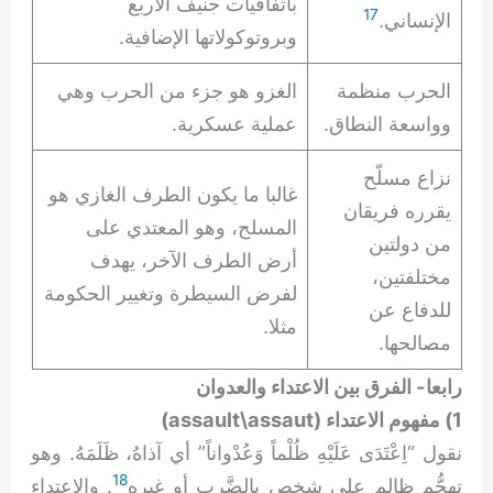
باتفاقيات جنيف الأربع
17
الإنساني.
وبروتوكولاتها الإضافية.
الحرب منظمة
الغزو هو جزء من الحرب وهي
وواسعة النطاق.
عملية عسكرية.
نزاع مسلّح
غالبا ما يكون الطرف الغازي هو
يقرره فريقان
المسلح، وهو المعتدي على
من دولتين
أرض الطرف الآخر، يهدف
مختلفتين،
لفرض السيطرة وتغيير الحكومة
للدفاع عن
مثلا.
مصالحها.
رابعا- الفرق بين الاعتداء والعدوان
1) مفهوم الاعتداء (assault\assaut)
نقول “اِعْتَدَى عَلَيْهِ ظُلْماً وَعُدْواناً” أي آذاهُ، ظَلَمَهُ. وهو
18
تهجُّم ظالم على شخص بالضَّرب أو غيره
. والاعتداء