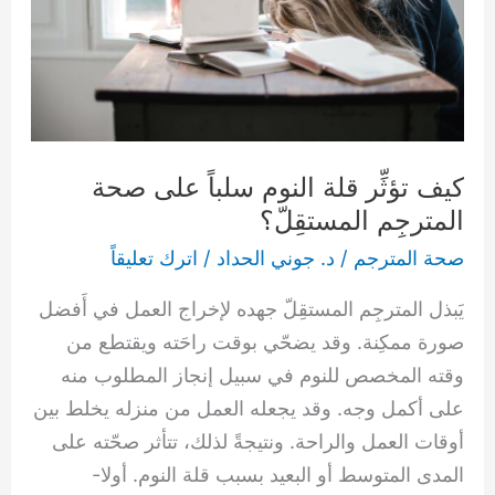
سلباً
على
صحة
المترجِم
المستقِلّ؟
كيف تؤثِّر قلة النوم سلباً على صحة
المترجِم المستقِلّ؟
صحة المترجم
/
د. جوني الحداد
/
اترك تعليقاً
يَبذل المترجِم المستقِلّ جهده لإخراج العمل في أَفضل
صورة ممكِنة. وقد يضحّي بوقت راحَته ويقتطع من
وقته المخصص للنوم في سبيل إنجاز المطلوب منه
على أكمل وجه. وقد يجعله العمل من منزله يخلط بين
أوقات العمل والراحة. ونتيجةً لذلك، تتأثر صحّته على
المدى المتوسط أو البعيد بسبب قلة النوم. أولا-