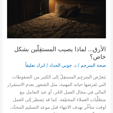
بشكل
خاص؟
الأرق… لماذا يصيب المستقِلّين بشكل
خاص؟
صحة المترجم
/
د. جوني الحداد
/
اترك تعليقاً
يَتعرّض المترجِم المستقِلّ إلى الكثير من الضغوطات
التي تَفرضها حياته المهنية، مثل الشعور بعدم الاستقرار
المالي في مجال العمل الحُر، أو عند التعامل مع
متطلَّبات العملاء المختلِفة. كما قد يَضطر إلى العمل
لوقت متأخِّر بهدف الانتهاء قبل موعد التسليم المحدَّد،